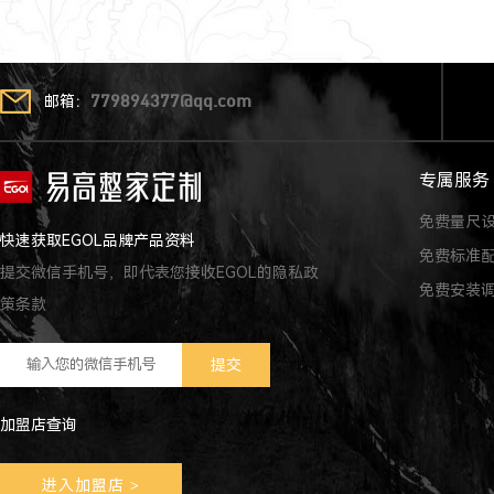
邮箱：
779894377@qq.com
专属服务
免费量尺
快速获取EGOL品牌产品资料
免费标准
提交微信手机号，即代表您接收EGOL的隐私政
免费安装
策条款
加盟店查询
进入加盟店
>