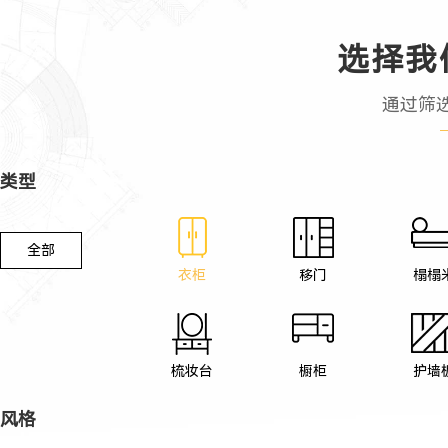
选择我
通过筛
类型
全部
衣柜
移门
榻榻
梳妆台
橱柜
护墙
风格