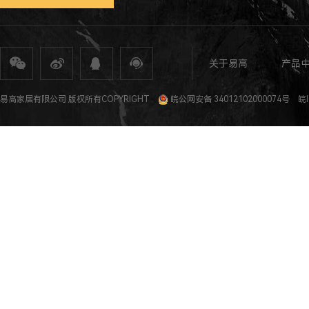
关于易高
产品
全屋定制
定制家具
整体家居
衣柜定制
橱柜定制
全屋定制加盟
全屋整装
全屋定制攻
易高家居有限公司 版权所有COPYRIGHT
皖公网安备 34012102000074号
皖I