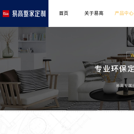
首页
关于易高
产品中心
品牌介绍
室内非
>
所获荣誉
儿童房
>
发展历程
厨房空
>
专卖形象
餐厅空
>
客厅空
卧室空
木门系