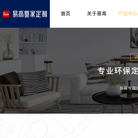
首页
关于易高
产品中心
品牌介绍
室内非
>
所获荣誉
儿童房
>
发展历程
厨房空
>
专卖形象
餐厅空
>
客厅空
卧室空
木门系