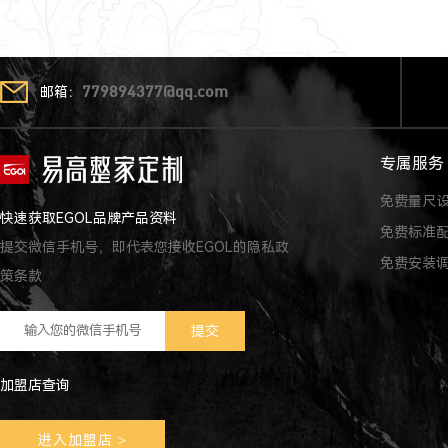
邮箱：
779894377@qq.com
专属服务
免费量尺
快速获取EGOL品牌产品资料
免费标准
提交微信手机号，即代表您接收EGOL的隐私政
免费安装
策条款
加盟店查询
进入加盟店
>