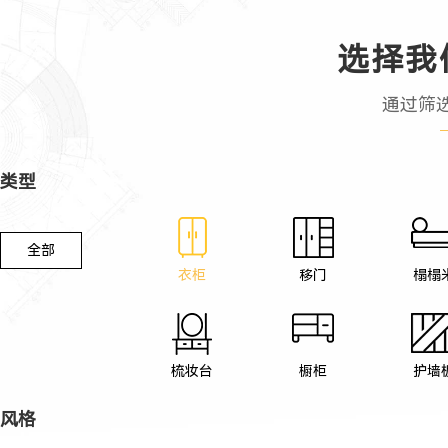
选择我
通过筛
类型
全部
衣柜
移门
榻榻
梳妆台
橱柜
护墙
风格