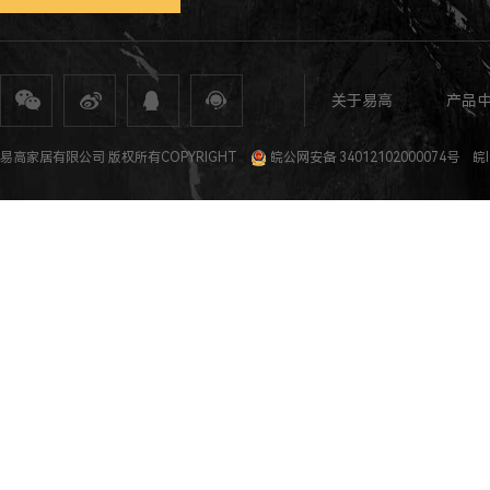
关于易高
产品
全屋定制
定制家具
整体家居
衣柜定制
橱柜定制
全屋定制加盟
全屋整装
全屋定制攻
易高家居有限公司 版权所有COPYRIGHT
皖公网安备 34012102000074号
皖I