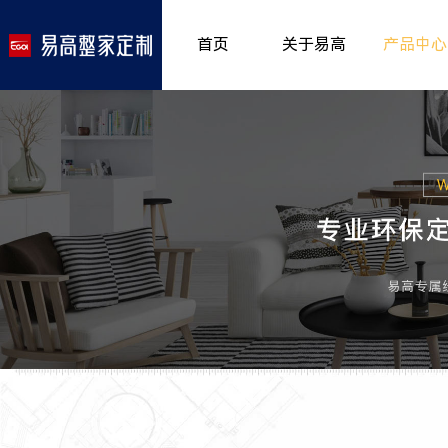
首页
关于易高
产品中心
品牌介绍
室内非
>
所获荣誉
儿童房
>
发展历程
厨房空
>
专卖形象
餐厅空
>
客厅空
卧室空
木门系