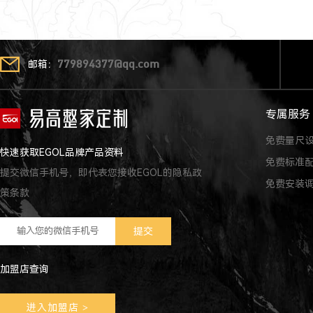
邮箱：
779894377@qq.com
专属服务
免费量尺
快速获取EGOL品牌产品资料
免费标准
提交微信手机号，即代表您接收EGOL的隐私政
免费安装
策条款
加盟店查询
进入加盟店
>