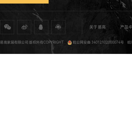
关于易高
产品
全屋定制
定制家具
整体家居
衣柜定制
橱柜定制
全屋定制加盟
全屋整装
全屋定制攻
易高家居有限公司 版权所有COPYRIGHT
皖公网安备 34012102000074号
皖I