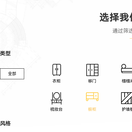
选择我
通过筛
类型
全部
衣柜
移门
榻榻
梳妆台
橱柜
护墙
风格