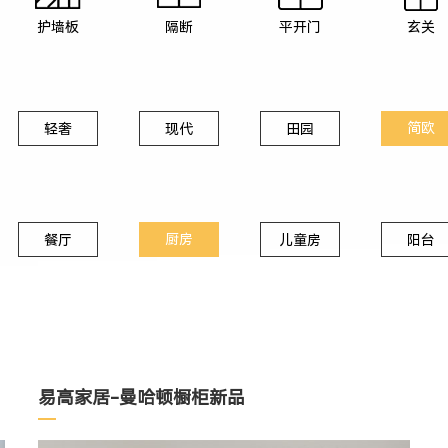
护墙板
隔断
平开门
玄关
简欧
轻奢
现代
田园
厨房
餐厅
儿童房
阳台
易高家居-曼哈顿橱柜新品