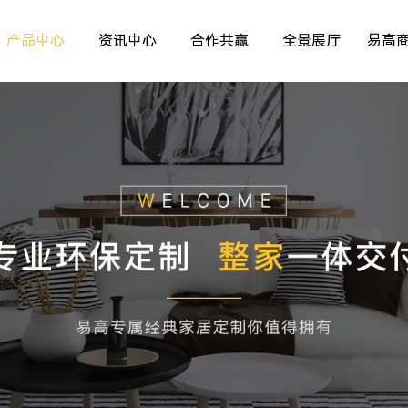
产品中心
资讯中心
合作共赢
全景展厅
易高
室内非标门
品牌资讯
>
>
>
儿童房
行业资讯
>
>
>
厨房空间
精彩专题
>
>
>
餐厅空间
>
>
客厅空间
>
卧室空间
>
木门系列
>