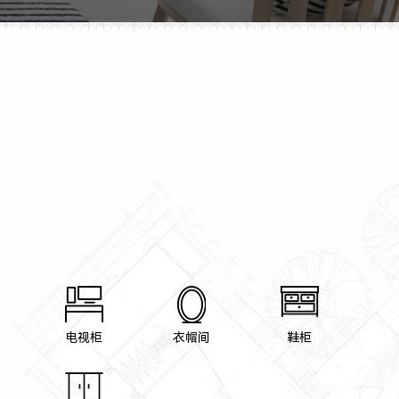
电视柜
衣帽间
鞋柜