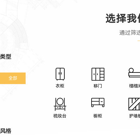
选择我
通过筛
类型
全部
衣柜
移门
榻榻
梳妆台
橱柜
护墙
风格