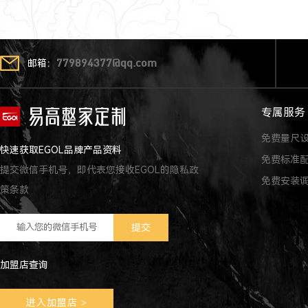
邮箱：
779894377@qq.com
专属服务
免费量尺
快速获取EGOL品牌产品资料
免费标准
提交微信手机号，即代表您接收EGOL的隐私政
免费安装
策条款
加盟店查询
进入加盟店
>