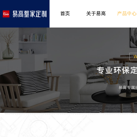
首页
关于易高
产品中心
品牌介绍
室内非
>
所获荣誉
儿童房
>
发展历程
厨房空
>
专卖形象
餐厅空
>
客厅空
卧室空
木门系