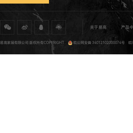
关于易高
产品
全屋定制
定制家具
整体家居
衣柜定制
橱柜定制
全屋定制加盟
全屋整装
全屋定制攻
易高家居有限公司 版权所有COPYRIGHT
皖公网安备 34012102000074号
皖I