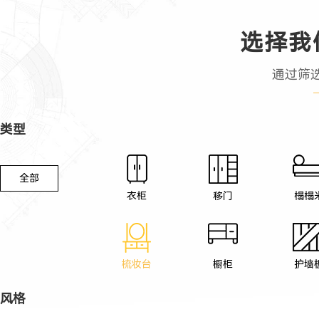
选择我
通过筛
类型
全部
衣柜
移门
榻榻
梳妆台
橱柜
护墙
风格