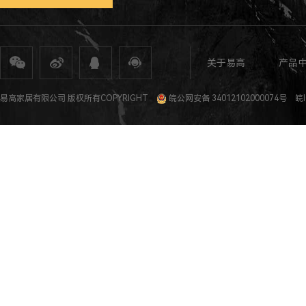
关于易高
产品
全屋定制
定制家具
整体家居
衣柜定制
橱柜定制
全屋定制加盟
全屋整装
全屋定制攻
易高家居有限公司 版权所有COPYRIGHT
皖公网安备 34012102000074号
皖I