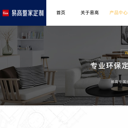
首页
关于易高
产品中心
品牌介绍
室内非
>
所获荣誉
儿童房
>
发展历程
厨房空
>
专卖形象
餐厅空
>
客厅空
卧室空
木门系