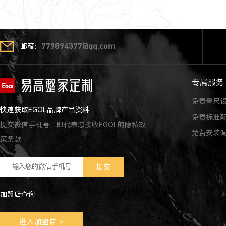
邮箱：
779894377@qq.com
专属服务
免费量尺
快速获取EGOL品牌产品资料
免费标准
提交微信手机号，即代表您接收EGOL的隐私政
免费安装
策条款
加盟店查询
进入加盟店
>