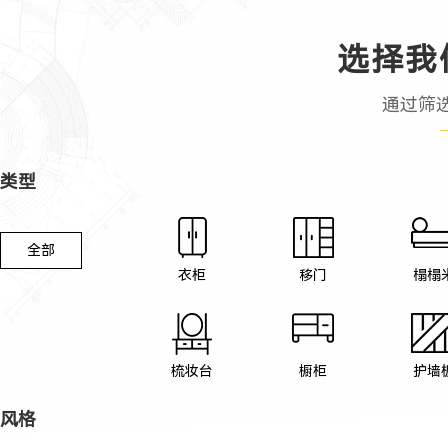
选择我
通过筛
类型
全部
衣柜
移门
榻榻
梳妆台
橱柜
护墙
风格