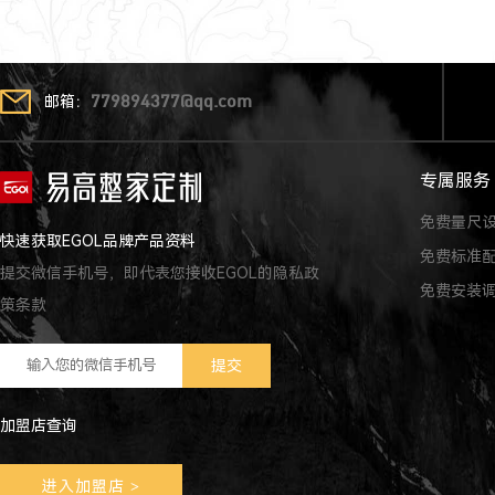
邮箱：
779894377@qq.com
专属服务
免费量尺
快速获取EGOL品牌产品资料
免费标准
提交微信手机号，即代表您接收EGOL的隐私政
免费安装
策条款
加盟店查询
进入加盟店
>