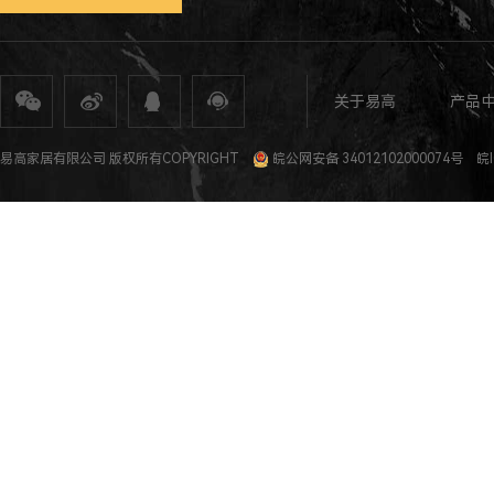
关于易高
产品
全屋定制
定制家具
整体家居
衣柜定制
橱柜定制
全屋定制加盟
全屋整装
全屋定制攻
易高家居有限公司 版权所有COPYRIGHT
皖公网安备 34012102000074号
皖I