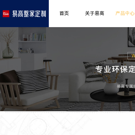
首页
关于易高
产品中心
品牌介绍
室内非
>
所获荣誉
儿童房
>
发展历程
厨房空
>
专卖形象
餐厅空
>
客厅空
卧室空
木门系