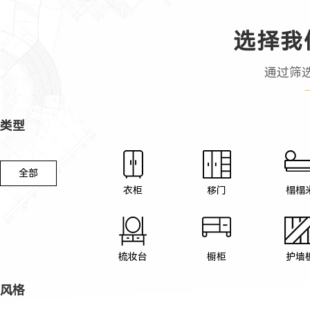
选择我
通过筛
类型
全部
衣柜
移门
榻榻
梳妆台
橱柜
护墙
风格