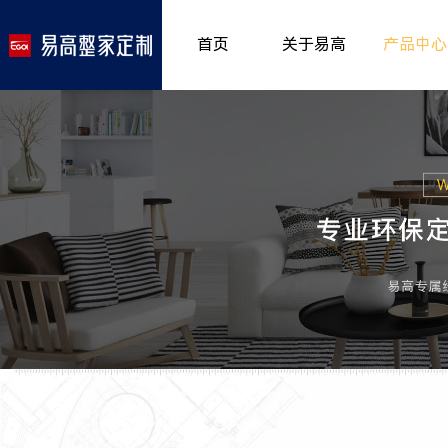
首页
关于易高
产品中心
品牌介绍
室内非
>
所获荣誉
儿童房
>
发展历程
厨房空
>
专卖形象
餐厅空
>
客厅空
卧室空
木门系