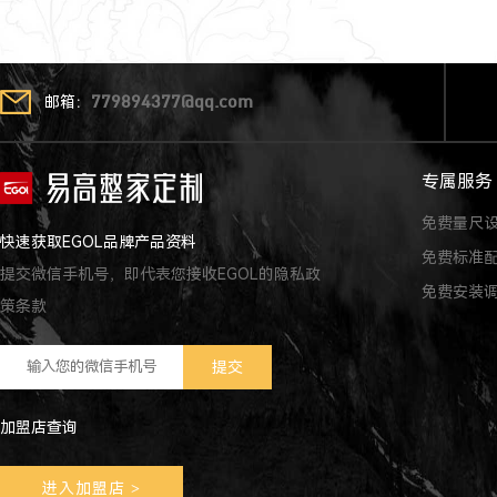
邮箱：
779894377@qq.com
专属服务
免费量尺
快速获取EGOL品牌产品资料
免费标准
提交微信手机号，即代表您接收EGOL的隐私政
免费安装
策条款
加盟店查询
进入加盟店
>