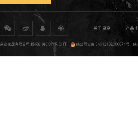
关于易高
产品
全屋定制
定制家具
整体家居
衣柜定制
橱柜定制
全屋定制加盟
全屋整装
全屋定制攻
易高家居有限公司 版权所有COPYRIGHT
皖公网安备 34012102000074号
皖I