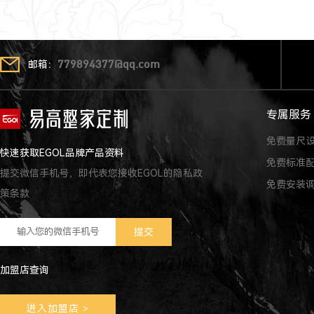
邮箱：
779894377@qq.com
专属服务
免费量尺
快速获取EGOL品牌产品资料
免费标准
提交微信手机号，即代表您接收EGOL的隐私政
免费安装
策条款
加盟店查询
进入加盟店
>