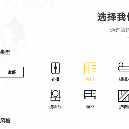
选择我
通过筛
类型
全部
衣柜
移门
榻榻
梳妆台
橱柜
护墙
风格