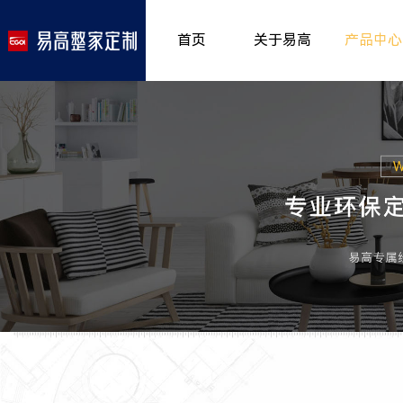
首页
关于易高
产品中心
品牌介绍
室内非
>
所获荣誉
儿童房
>
发展历程
厨房空
>
专卖形象
餐厅空
>
客厅空
卧室空
木门系