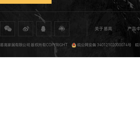
关于易高
产品
全屋定制
定制家具
整体家居
衣柜定制
橱柜定制
全屋定制加盟
全屋整装
全屋定制攻
易高家居有限公司 版权所有COPYRIGHT
皖公网安备 34012102000074号
皖I