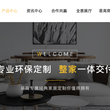
产品中心
资讯中心
合作共赢
全景展厅
易高
室内非标门
品牌资讯
>
>
>
儿童房
行业资讯
>
>
>
厨房空间
精彩专题
>
>
>
餐厅空间
>
>
客厅空间
>
卧室空间
>
木门系列
>