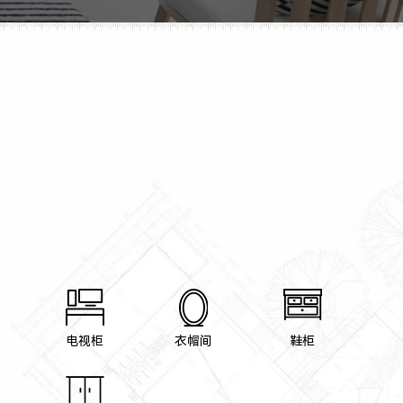
电视柜
衣帽间
鞋柜