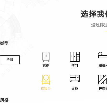
选择我
通过筛
类型
全部
衣柜
移门
榻榻
梳妆台
橱柜
护墙
风格