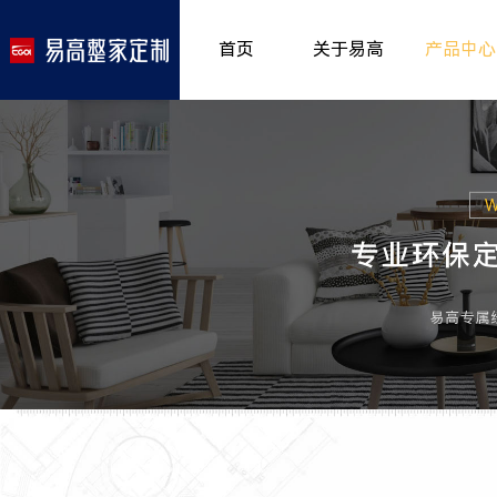
首页
关于易高
产品中心
品牌介绍
室内非
>
所获荣誉
儿童房
>
发展历程
厨房空
>
专卖形象
餐厅空
>
客厅空
卧室空
木门系