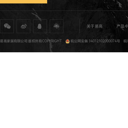
关于易高
产品
全屋定制
定制家具
整体家居
衣柜定制
橱柜定制
全屋定制加盟
全屋整装
全屋定制攻
易高家居有限公司 版权所有COPYRIGHT
皖公网安备 34012102000074号
皖I