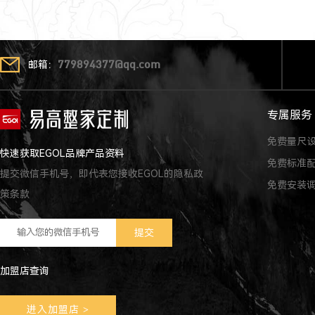
邮箱：
779894377@qq.com
专属服务
免费量尺
快速获取EGOL品牌产品资料
免费标准
提交微信手机号，即代表您接收EGOL的隐私政
免费安装
策条款
加盟店查询
进入加盟店
>