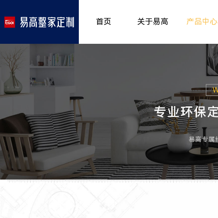
首页
关于易高
产品中心
品牌介绍
室内非
>
所获荣誉
儿童房
>
发展历程
厨房空
>
专卖形象
餐厅空
>
客厅空
卧室空
木门系