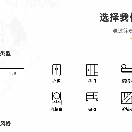
选择我
通过筛
类型
全部
衣柜
移门
榻榻
梳妆台
橱柜
护墙
风格