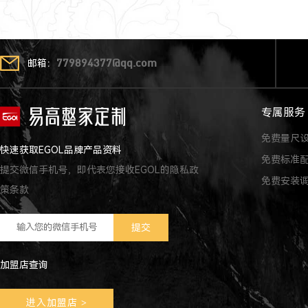
邮箱：
779894377@qq.com
专属服务
免费量尺
快速获取EGOL品牌产品资料
免费标准
提交微信手机号，即代表您接收EGOL的隐私政
免费安装
策条款
加盟店查询
进入加盟店
>