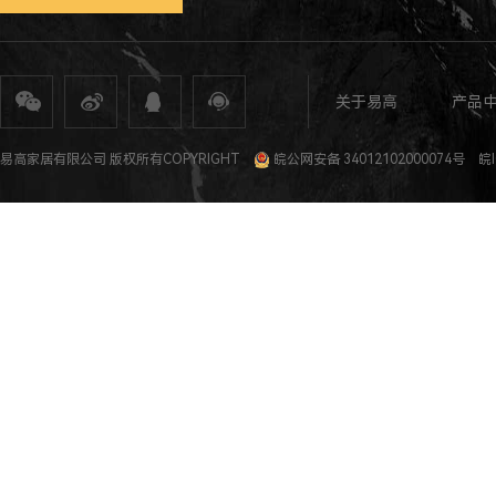
关于易高
产品
全屋定制
定制家具
整体家居
衣柜定制
橱柜定制
全屋定制加盟
全屋整装
全屋定制攻
易高家居有限公司 版权所有COPYRIGHT
皖公网安备 34012102000074号
皖I