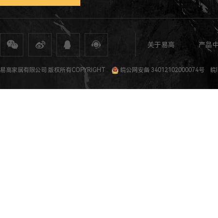
关于易高
产品
全屋定制
定制家具
整体家居
衣柜定制
橱柜定制
全屋定制加盟
全屋整装
全屋定制攻
易高家居有限公司 版权所有COPYRIGHT
皖公网安备 34012102000074号
皖I