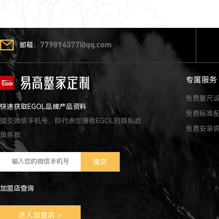
邮箱：
779894377@qq.com
专属服务
免费量尺
快速获取EGOL品牌产品资料
免费标准
提交微信手机号，即代表您接收EGOL的隐私政
免费安装
策条款
加盟店查询
进入加盟店
>