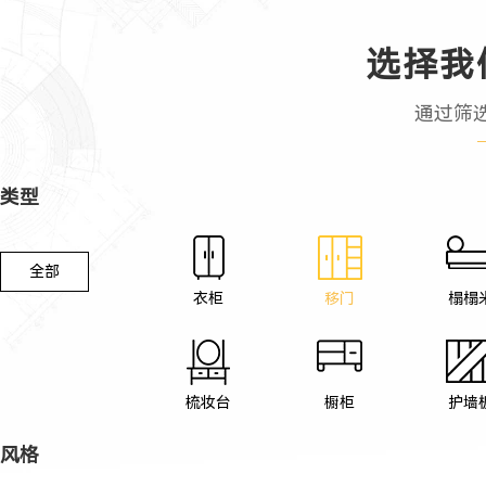
选择我
通过筛
类型
全部
衣柜
移门
榻榻
梳妆台
橱柜
护墙
风格