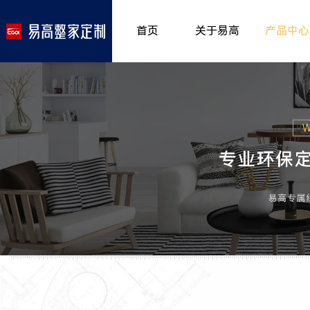
首页
关于易高
产品中心
品牌介绍
室内非
>
所获荣誉
儿童房
>
发展历程
厨房空
>
专卖形象
餐厅空
>
客厅空
卧室空
木门系