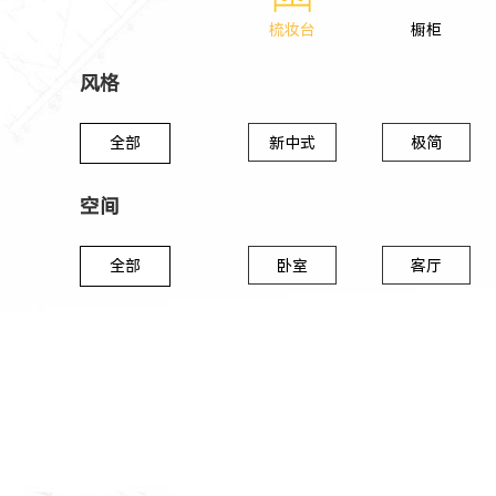
梳妆台
橱柜
风格
全部
新中式
极简
空间
全部
卧室
客厅