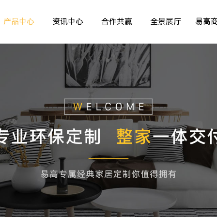
产品中心
资讯中心
合作共赢
全景展厅
易高
室内非标门
品牌资讯
>
>
>
儿童房
行业资讯
>
>
>
厨房空间
精彩专题
>
>
>
餐厅空间
>
>
客厅空间
>
卧室空间
>
木门系列
>