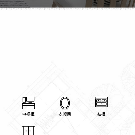
电视柜
衣帽间
鞋柜