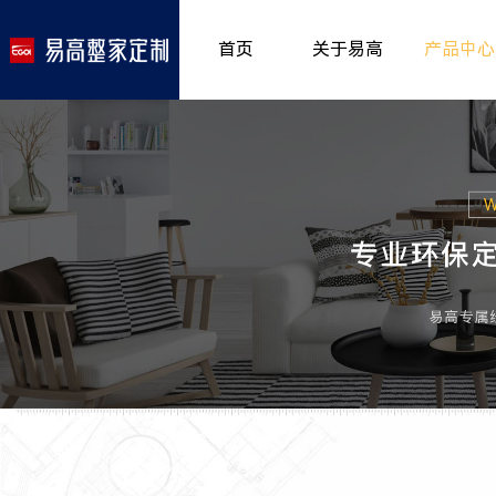
首页
关于易高
产品中心
品牌介绍
室内非
>
所获荣誉
儿童房
>
发展历程
厨房空
>
专卖形象
餐厅空
>
客厅空
卧室空
木门系