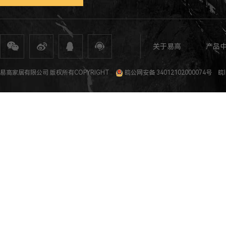
关于易高
产品
全屋定制
定制家具
整体家居
衣柜定制
橱柜定制
全屋定制加盟
全屋整装
全屋定制攻
易高家居有限公司 版权所有COPYRIGHT
皖公网安备 34012102000074号
皖I