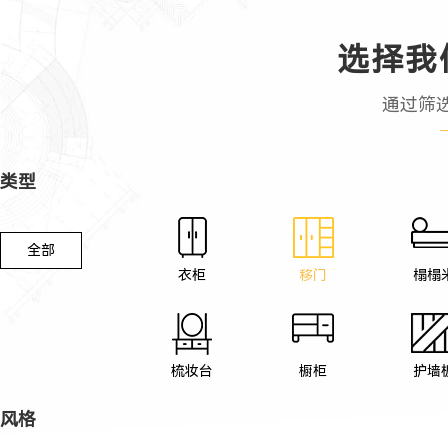
选择我
通过筛
类型
全部
衣柜
移门
榻榻
梳妆台
橱柜
护墙
风格