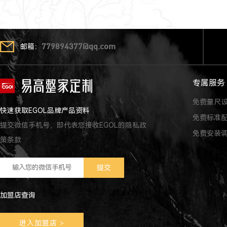
邮箱：
779894377@qq.com
专属服务
免费量尺
快速获取EGOL品牌产品资料
免费标准
提交微信手机号，即代表您接收EGOL的隐私政
免费安装
策条款
加盟店查询
进入加盟店
>