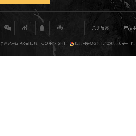
关于易高
产品
全屋定制
定制家具
整体家居
衣柜定制
橱柜定制
全屋定制加盟
全屋整装
全屋定制攻
易高家居有限公司 版权所有COPYRIGHT
皖公网安备 34012102000074号
皖I