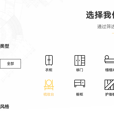
选择我
通过筛
类型
全部
衣柜
移门
榻榻
梳妆台
橱柜
护墙
风格