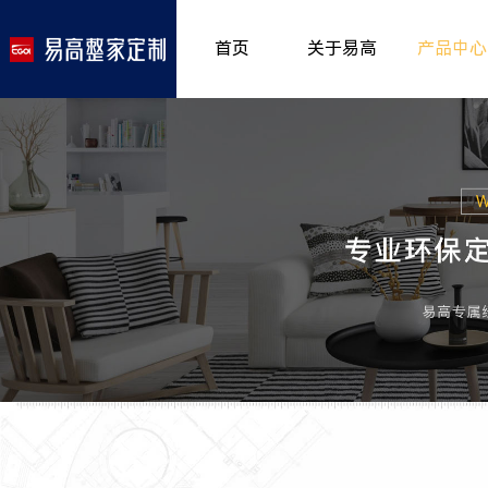
首页
关于易高
产品中心
品牌介绍
室内非
>
所获荣誉
儿童房
>
发展历程
厨房空
>
专卖形象
餐厅空
>
客厅空
卧室空
木门系