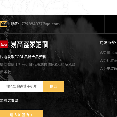
邮箱：
779894377@qq.com
专属服务
免费量尺
快速获取EGOL品牌产品资料
免费标准
提交微信手机号，即代表您接收EGOL的隐私政
免费安装
策条款
加盟店查询
进入加盟店
>