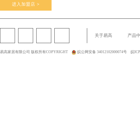
进入加盟店
>
关于易高
产品
全屋定制
定制家具
整体家居
衣柜定制
橱柜定制
全屋定制加盟
全屋整装
全屋定制攻
易高家居有限公司 版权所有COPYRIGHT
皖公网安备 34012102000074号
皖ICP