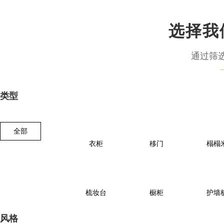
选择我
通过筛
类型
全部
衣柜
移门
榻榻
梳妆台
橱柜
护墙
风格