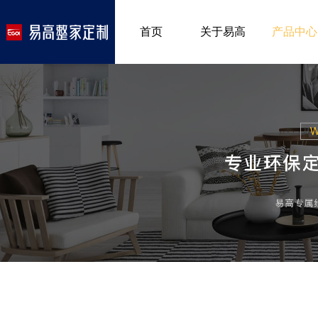
首页
关于易高
产品中心
品牌介绍
室内非
>
所获荣誉
儿童房
>
发展历程
厨房空
>
专卖形象
餐厅空
>
客厅空
卧室空
木门系