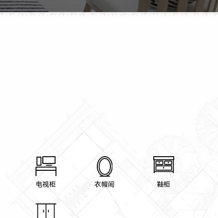
电视柜
衣帽间
鞋柜