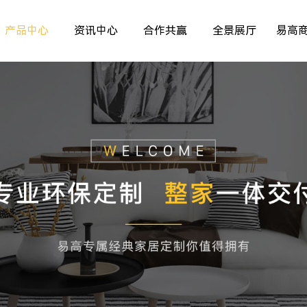
产品中心
资讯中心
合作共赢
全景展厅
易高
室内非标门
品牌资讯
>
>
>
儿童房
行业资讯
>
>
>
厨房空间
精彩专题
>
>
>
餐厅空间
>
>
客厅空间
>
卧室空间
>
木门系列
>