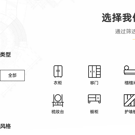
选择我
通过筛
类型
全部
衣柜
移门
榻榻
梳妆台
橱柜
护墙
风格