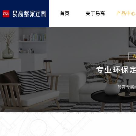
首页
关于易高
产品中心
品牌介绍
室内非
>
所获荣誉
儿童房
>
发展历程
厨房空
>
专卖形象
餐厅空
>
客厅空
卧室空
木门系