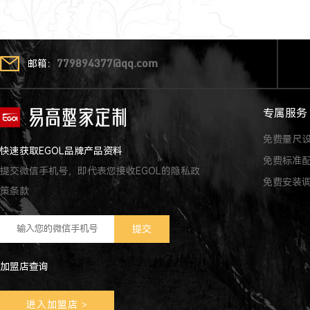
邮箱：
779894377@qq.com
专属服务
免费量尺
快速获取EGOL品牌产品资料
免费标准
提交微信手机号，即代表您接收EGOL的隐私政
免费安装
策条款
加盟店查询
进入加盟店
>