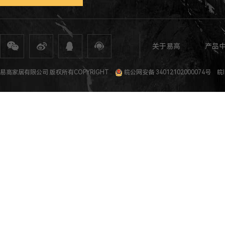
关于易高
产品
全屋定制
定制家具
整体家居
衣柜定制
橱柜定制
全屋定制加盟
全屋整装
全屋定制攻
易高家居有限公司 版权所有COPYRIGHT
皖公网安备 34012102000074号
皖I