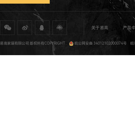
关于易高
产品
全屋定制
定制家具
整体家居
衣柜定制
橱柜定制
全屋定制加盟
全屋整装
全屋定制攻
易高家居有限公司 版权所有COPYRIGHT
皖公网安备 34012102000074号
皖I