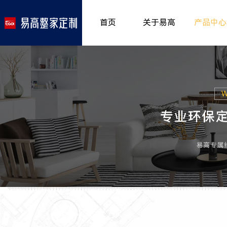
首页
关于易高
产品中心
品牌介绍
室内非
>
所获荣誉
儿童房
>
发展历程
厨房空
>
专卖形象
餐厅空
>
客厅空
卧室空
木门系