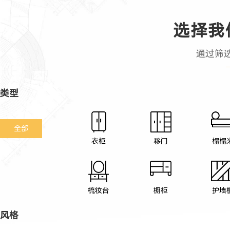
选择我
通过筛
类型
全部
衣柜
移门
榻榻
梳妆台
橱柜
护墙
风格