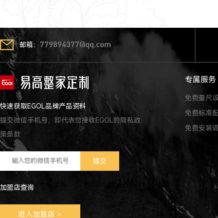
邮箱：
779894377@qq.com
专属服务
免费量尺
快速获取EGOL品牌产品资料
免费标准
提交微信手机号，即代表您接收EGOL的隐私政
免费安装
策条款
加盟店查询
进入加盟店
>