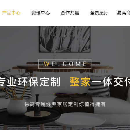
产品中心
资讯中心
合作共赢
全景展厅
易高
室内非标门
品牌资讯
>
>
>
儿童房
行业资讯
>
>
>
厨房空间
精彩专题
>
>
>
餐厅空间
>
>
客厅空间
>
卧室空间
>
木门系列
>