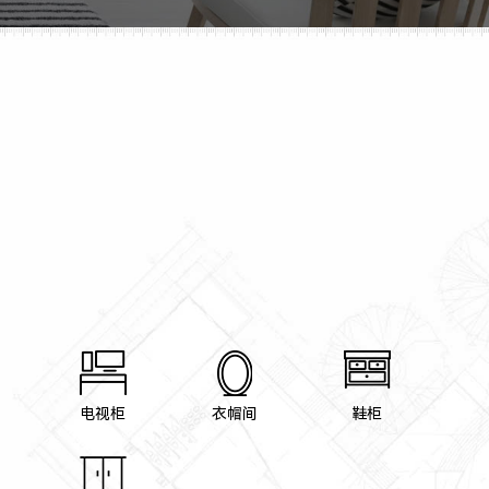
电视柜
衣帽间
鞋柜