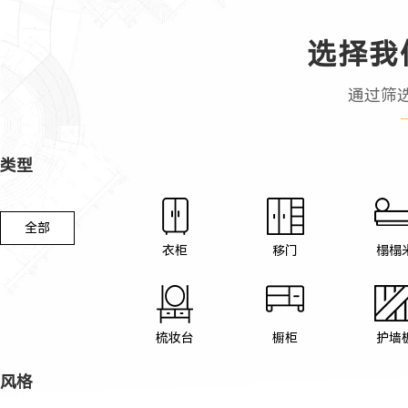
选择我
通过筛
类型
全部
衣柜
移门
榻榻
梳妆台
橱柜
护墙
风格