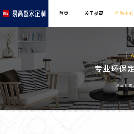
首页
关于易高
产品中心
品牌介绍
室内非
>
所获荣誉
儿童房
>
发展历程
厨房空
>
专卖形象
餐厅空
>
客厅空
卧室空
木门系