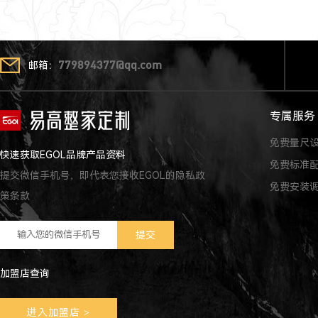
邮箱：
779894377@qq.com
专属服务
免费量尺
快速获取EGOL品牌产品资料
免费标准
提交微信手机号，即代表您接收EGOL的隐私政
免费安装
策条款
加盟店查询
进入加盟店
>