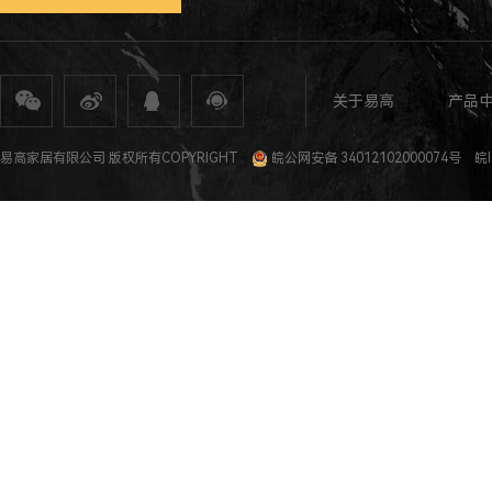
关于易高
产品
全屋定制
定制家具
整体家居
衣柜定制
橱柜定制
全屋定制加盟
全屋整装
全屋定制攻
易高家居有限公司 版权所有COPYRIGHT
皖公网安备 34012102000074号
皖I