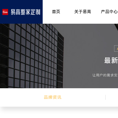
首页
关于易高
产品中心
品牌介绍
室内非
>
所获荣誉
儿童房
>
发展历程
厨房空
>
专卖形象
餐厅空
>
客厅空
卧室空
木门系
品牌资讯