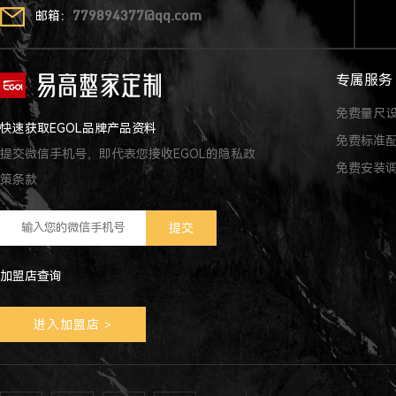
邮箱：
779894377@qq.com
专属服务
免费量尺
快速获取EGOL品牌产品资料
免费标准
提交微信手机号，即代表您接收EGOL的隐私政
免费安装
策条款
加盟店查询
进入加盟店
>