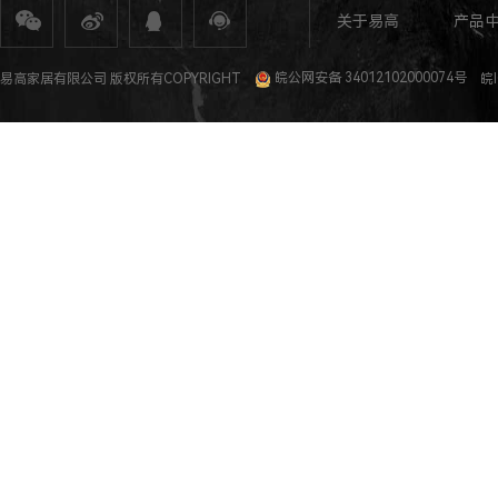
关于易高
产品
全屋定制
定制家具
整体家居
衣柜定制
橱柜定制
全屋定制加盟
全屋整装
全屋定制攻
易高家居有限公司 版权所有COPYRIGHT
皖公网安备 34012102000074号
皖I